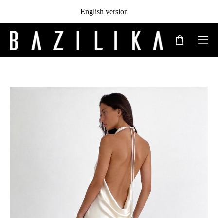
English version