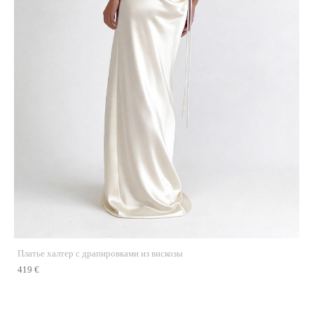
Платье халтер с драпировками из вискозы
419 €