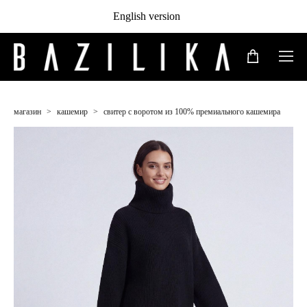
English version
магазин
>
кашемир
>
свитер с воротом из 100% премиального кашемира