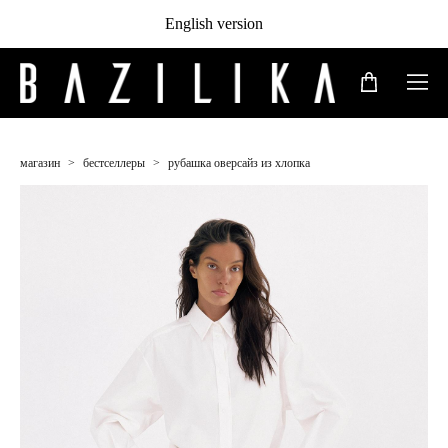
English version
магазин
>
бестселлеры
>
рубашка оверсайз из хлопка